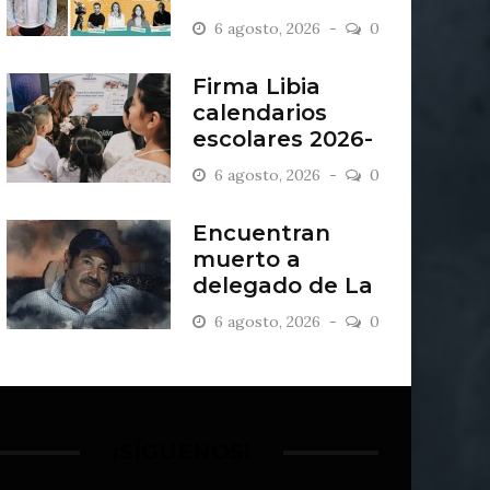
“Antiordinario”
6 agosto, 2026
0
en León
Firma Libia
calendarios
escolares 2026-
2027
6 agosto, 2026
0
Encuentran
muerto a
delegado de La
Sandía
6 agosto, 2026
0
¡SÍGUENOS!