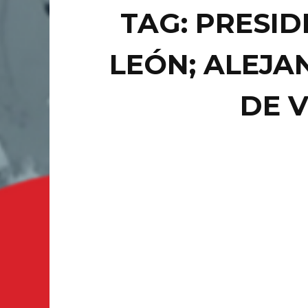
TAG: PRESID
LEÓN; ALEJA
DE 
COUNTE
TU
MÁS
DE .
LEÓN, G
generó e