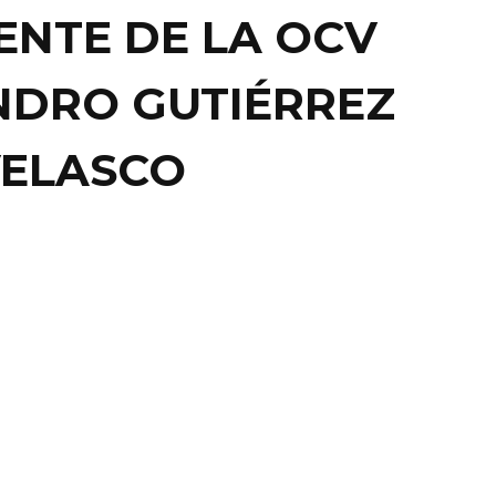
ENTE DE LA OCV
NDRO GUTIÉRREZ
VELASCO
RPOINT
RISMO DEJA EN LEÓN
 DE 11 MIL MILLONES
..
TO.-De enero a junio de 2014 el sector turismo
n León una derrama superior a los ...