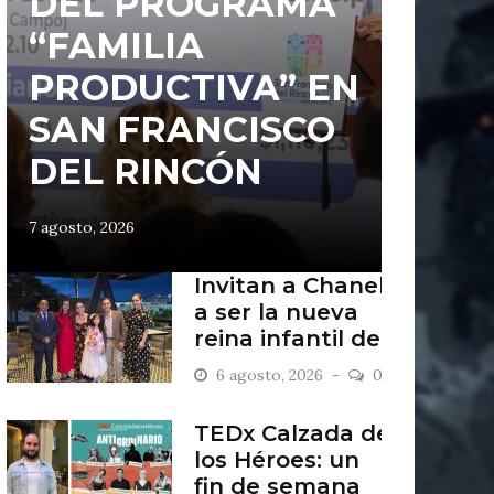
DEL PROGRAMA
“FAMILIA
PRODUCTIVA” EN
SAN FRANCISCO
DEL RINCÓN
7 agosto, 2026
Invitan a Chanel
a ser la nueva
reina infantil de
San Francisco
6 agosto, 2026
0
del Rincón
TEDx Calzada de
los Héroes: un
fin de semana