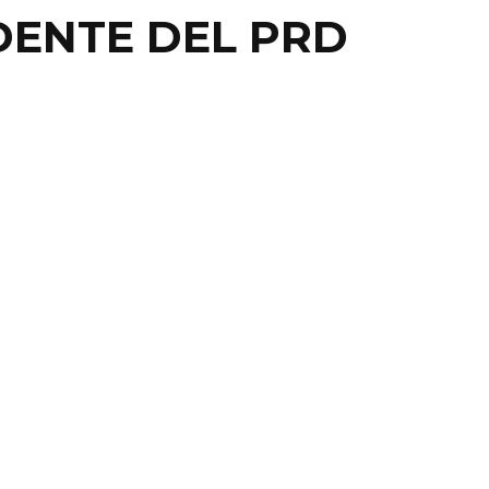
DENTE DEL PRD
AL
D FUERA DEL PACTO
R MÉXICO
DE MÉXICO.- En unos de sus conocidos berrinches
tas, el Partido de la Revolución Democrática (PRD)
 ...
29 noviembre, 2013
0