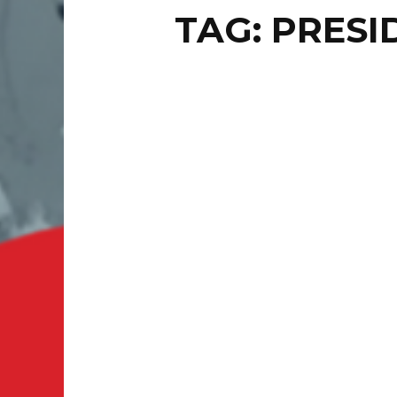
TAG: PRESI
NACION
PR
PO
CIUDAD 
partidis
abandonó