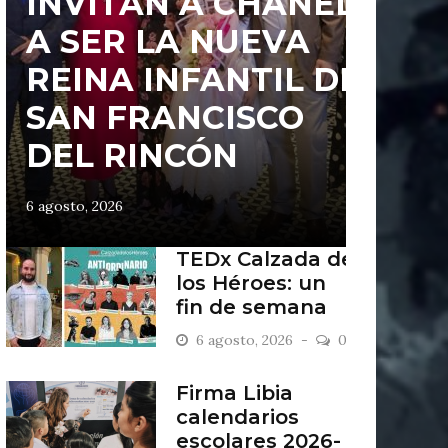
INVITAN A CHANEL
A SER LA NUEVA
REINA INFANTIL DE
SAN FRANCISCO
DEL RINCÓN
6 agosto, 2026
TEDx Calzada de
los Héroes: un
fin de semana
“Antiordinario”
6 agosto, 2026
0
en León
Firma Libia
calendarios
escolares 2026-