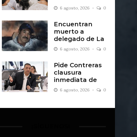
2027
6 agosto, 2026
0
Encuentran
muerto a
delegado de La
Sandía
6 agosto, 2026
0
Pide Contreras
clausura
inmediata de
escombrera “Los
6 agosto, 2026
0
Lopez”
¡SÍGUENOS!