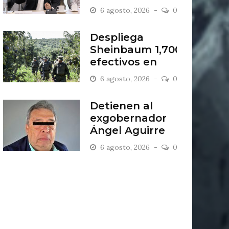
escombrera “Los
6 agosto, 2026
0
Lopez”
Despliega
Sheinbaum 1,700
efectivos en
zona aguacatera
6 agosto, 2026
0
Detienen al
exgobernador
Ángel Aguirre
por caso
6 agosto, 2026
0
Ayotzinapa