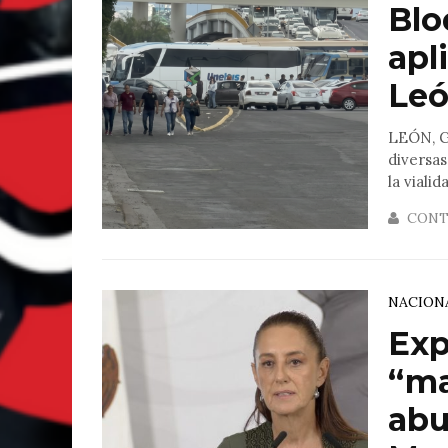
Blo
apl
Le
LEÓN, G
diversas
la vialida
CONT
NACION
Exp
“ma
abu