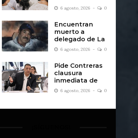
2027
6 agosto, 2026
0
Encuentran
muerto a
delegado de La
Sandía
6 agosto, 2026
0
Pide Contreras
clausura
inmediata de
escombrera “Los
6 agosto, 2026
0
Lopez”
¡SÍGUENOS!