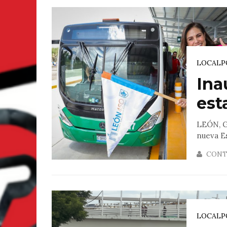
LOCAL
P
Ina
est
LEÓN, GT
nueva Es
CONT
LOCAL
P