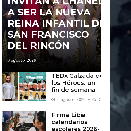
INVITAN A CHANEL
A SER LA NUEVA
REINA INFANTIL DE
SAN FRANCISCO
DEL RINCÓN
6 agosto, 2026
TEDx Calzada de
los Héroes: un
fin de semana
“Antiordinario”
6 agosto, 2026
0
en León
Firma Libia
calendarios
escolares 2026-