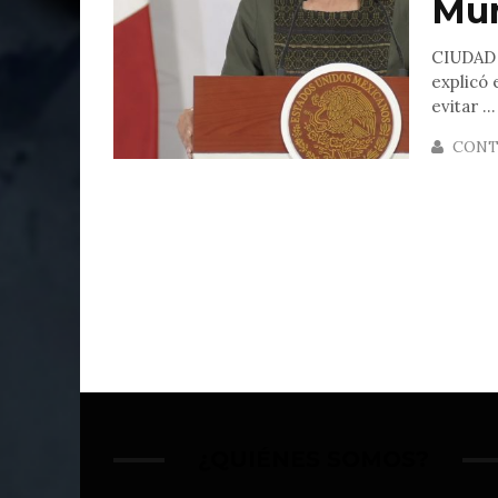
Mu
CIUDAD 
explicó 
evitar ...
CONT
¿QUIÉNES SOMOS?