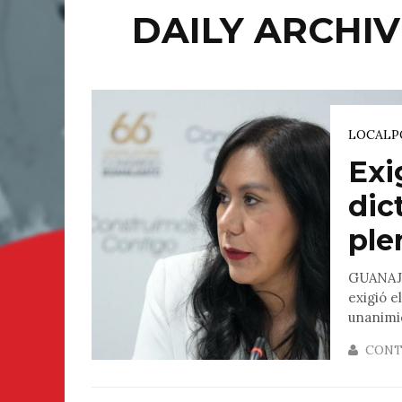
DAILY ARCHIVE
LOCAL
P
Exi
dic
ple
GUANAJU
exigió e
unanimid
CONT