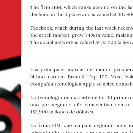
The firm IBM, which ranks second on the list
declined in third place and is valued at 107.80
Facebook, which during the last week receive
the stock market, grew 74% in value, making 
The social network is valued at 33.200 billio
——————————————————————————
Las principales marcas del mundo prospera
último estudio BrandZ Top 100 Most Val
compañía tecnológica Apple se ubica como la
La tecnología ocupa siete de los 10 primero
uno por segundo año consecutivo dentro d
182,900 millones de dólares.
La firma IBM, que ocupa el segundo lugar en 
adelantando a Google, que decayó en un te