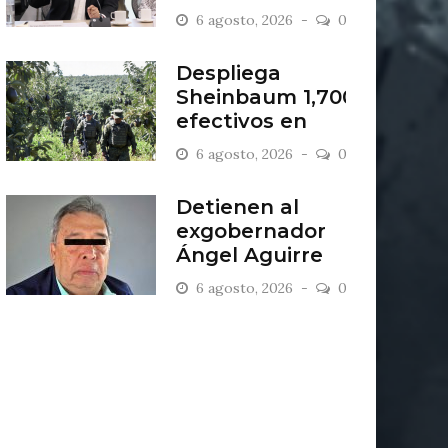
escombrera “Los
6 agosto, 2026
0
Lopez”
Despliega
Sheinbaum 1,700
efectivos en
zona aguacatera
6 agosto, 2026
0
Detienen al
exgobernador
Ángel Aguirre
por caso
6 agosto, 2026
0
Ayotzinapa