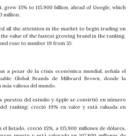
, grew 15% to 115.900 billion, ahead of Google, which
0 million.
d all the attention in the market to begin trading on
the value of the fastest growing brand in the ranking.
n and rose to number 19 from 35
–
n a pesar de la crisis económica mundial, señala el
uable Global Brands de Millward Brown, donde la
 más valiosa del mundo.
s puestos del estudio y Apple se convirtió en número
el ranking: creció 19% en valor y está valuada en
el listado, creció 15%, a 115,900 millones de dólares,
rcer puesto y está valorado en 107,800 millones de