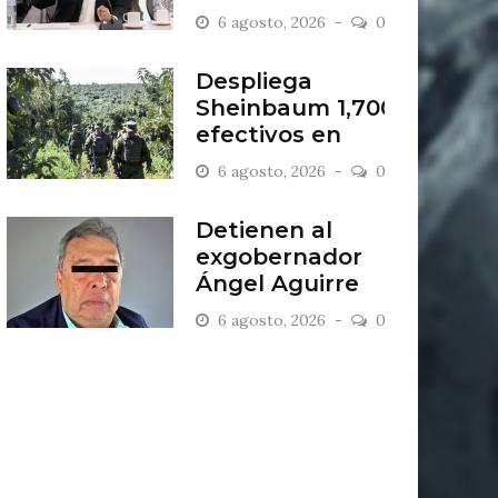
escombrera “Los
6 agosto, 2026
0
Lopez”
Despliega
Sheinbaum 1,700
efectivos en
zona aguacatera
6 agosto, 2026
0
Detienen al
exgobernador
Ángel Aguirre
por caso
6 agosto, 2026
0
Ayotzinapa