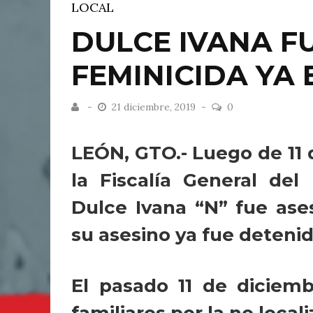
LOCAL
DULCE IVANA FU
FEMINICIDA YA
21 diciembre, 2019
0
LEÓN, GTO.- Luego de 11 d
la Fiscalía General de
Dulce Ivana “N” fue ase
su asesino ya fue detenid
El pasado 11 de diciemb
familiares por la no loca