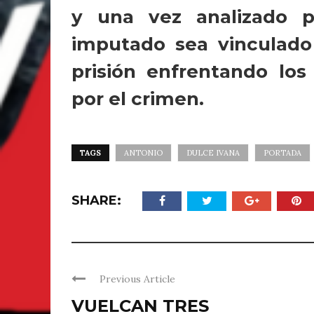
y una vez analizado p
imputado sea vinculad
prisión enfrentando los
por el crimen.
TAGS
ANTONIO
DULCE IVANA
PORTADA
SHARE:
Previous Article
VUELCAN TRES