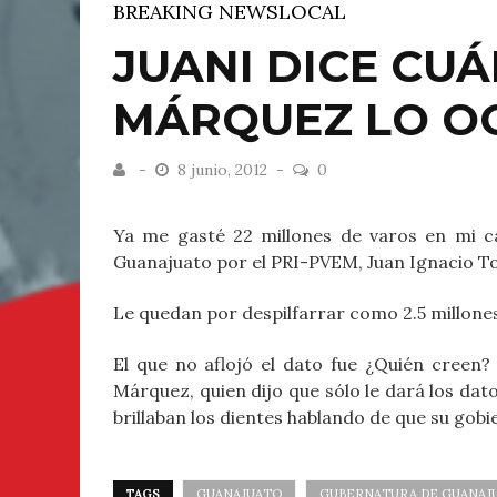
BREAKING NEWS
LOCAL
JUANI DICE CU
MÁRQUEZ LO O
8 junio, 2012
0
Ya me gasté 22 millones de varos en mi c
Guanajuato por el PRI-PVEM, Juan Ignacio T
Le quedan por despilfarrar como 2.5 millone
El que no aflojó el dato fue ¿Quién creen?
Márquez, quien dijo que sólo le dará los dato
brillaban los dientes hablando de que su gobi
TAGS
GUANAJUATO
GUBERNATURA DE GUANAJ