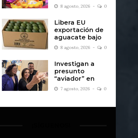
creatividad
8 agosto, 2026
0
Libera EU
exportación de
aguacate bajo
estricto blindaje
8 agosto, 2026
0
militar
Investigan a
presunto
“aviador” en
bancada de MC
7 agosto, 2026
0
en Guanajuato
¡SÍGUENOS!