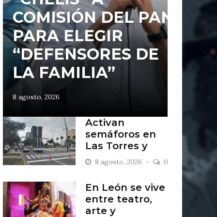
COMISIÓN DEL PAN
PARA ELEGIR
“DEFENSORES DE
LA FAMILIA”
8 agosto, 2026
Activan
semáforos en
Las Torres y
Punta del Este
8 agosto, 2026
0
En León se vive
entre teatro,
arte y