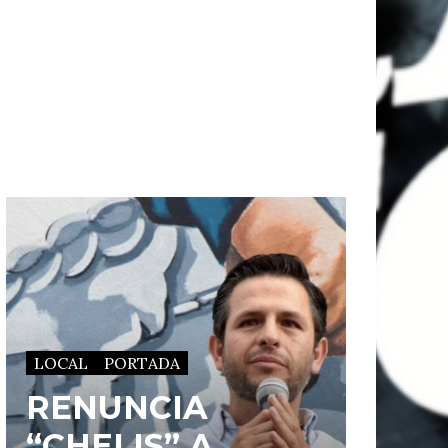
LOCAL
PORTADA
RENUNCIA
“CHELIS” A