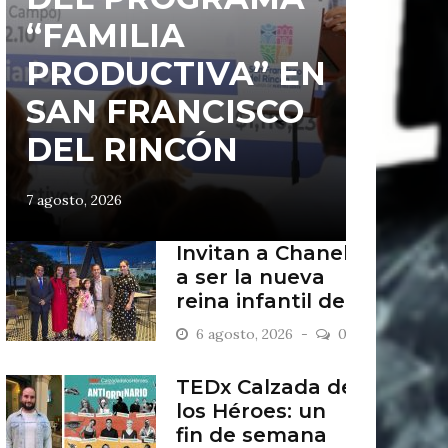
“FAMILIA
PRODUCTIVA” EN
SAN FRANCISCO
DEL RINCÓN
7 agosto, 2026
Invitan a Chanel
a ser la nueva
reina infantil de
San Francisco
6 agosto, 2026
0
del Rincón
TEDx Calzada de
los Héroes: un
fin de semana