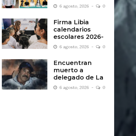
“Antiordinario”
6 agosto, 2026
0
en León
Firma Libia
calendarios
escolares 2026-
2027
6 agosto, 2026
0
Encuentran
muerto a
delegado de La
Sandía
6 agosto, 2026
0