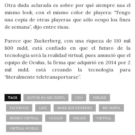
Otra duda aclarada es sobre por qué siempre usa el
mismo look, con el mismo color de playera: “Tengo
una copia de otras playeras que sólo ocupo los fines
de semana”, dijo entre risas.
Parece que Zuckerberg, con una riqueza de 110 mil
800 mdd, está confiado en que el futuro de la
tecnología será la realidad virtual, pues anunció que el
equipo de Oculus, la firma que adquirió en 2014 por 2
mil mdd, está creando la tecnología para
“literalmente teletransportarse”.
TAGS
BOTÓN NO ME GUSTA
CEO
DISLIKE
FACEBOOK
LIKE
MARK ZUCKERBERG
ME GUSTA
MUNDO VIRTUAL
OCULUS
UNLIKE
VIRTUAL
VIRTUAL WORLD