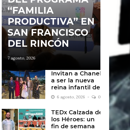
“FAMILIA
PRODUCTIVA” EN
SAN FRANCISCO
DEL RINCÓN
7 agosto, 2026
Invitan a Chanel
a ser la nueva
reina infantil de
San Francisco
6 agosto, 2026
0
del Rincón
TEDx Calzada de
los Héroes: un
fin de semana