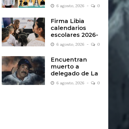
“Antiordinario”
6 agosto, 2026
0
en León
Firma Libia
calendarios
escolares 2026-
2027
6 agosto, 2026
0
Encuentran
muerto a
delegado de La
Sandía
6 agosto, 2026
0