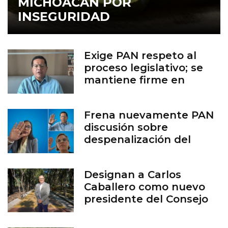
MICHOACÁN POR
INSEGURIDAD
Exige PAN respeto al
proceso legislativo; se
mantiene firme en
defensa de la vida
Frena nuevamente PAN
discusión sobre
despenalización del
aborto en Guanajuato
Designan a Carlos
Caballero como nuevo
presidente del Consejo
del Zoológico de León