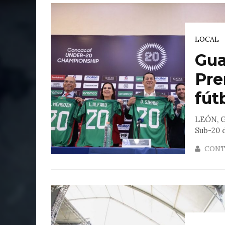
LOCAL
Gua
Pre
fútb
LEÓN, G
Sub-20 d
CONT