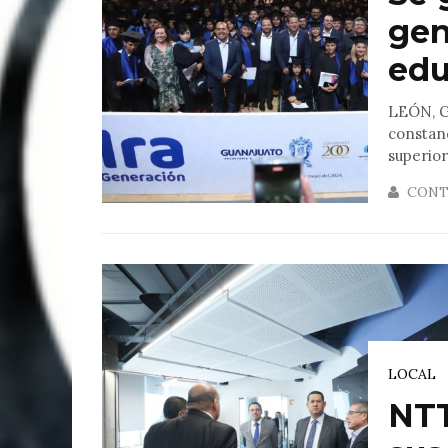
gen
edu
LEÓN, G
constan
superior 
CONT
LOCAL
NTT