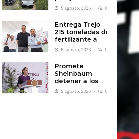
del Sol
5 agosto, 2026
0
Entrega Trejo
215 toneladas de
fertilizante a
más de mil
5 agosto, 2026
0
productores
Promete
Sheinbaum
detener a los
asesinos de
5 agosto, 2026
0
Gastélum