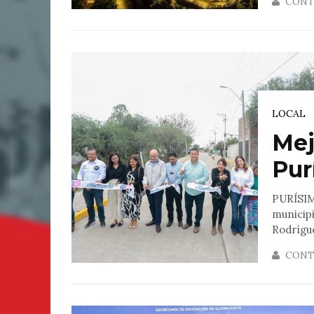
CONT
LOCAL
Mej
Pur
PURÍSIM
municip
Rodrígue
CONT