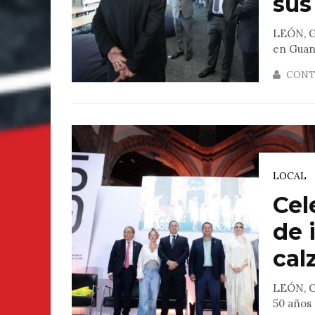
sus
LEÓN, G
en Guana
CONT
LOCAL
Cel
de 
calz
LEÓN, GT
50 años 