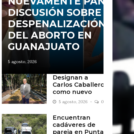
NUEVAMENTE PAN
DISCUSIÓN SOBRE
DESPENALIZACIÓN
DEL ABORTO EN
GUANAJUATO
5 agosto, 2026
Designan a
Carlos Caballero
como nuevo
presidente del
5 agosto, 2026
0
Consejo del
Zoológico de
Encuentran
León
cadáveres de
pareja en Punta