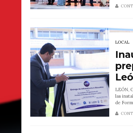
CONT
LOCAL
Ina
pre
Le
LEÓN, G
las inst
de Forma
CONT