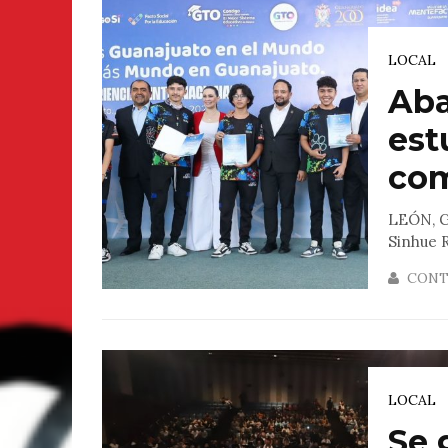
LOCAL
Aba
est
com
LEÓN, G
Sinhue R
CONT
LOCAL
Se 