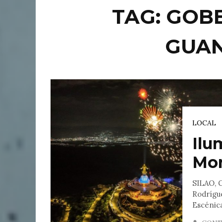
TAG: GOB
GUA
LOCAL
Ilu
Mon
SILAO, 
Rodrígue
Escénica 