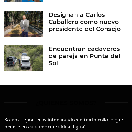
aborto en Guanajuato
Designan a Carlos
Caballero como nuevo
presidente del Consejo
del Zoológico de León
Encuentran cadáveres
de pareja en Punta del
Sol
¿QUIÉNES SOMOS?
Somos reporteros informando sin tanto rollo lo que
ocurre en esta enorme aldea digital.