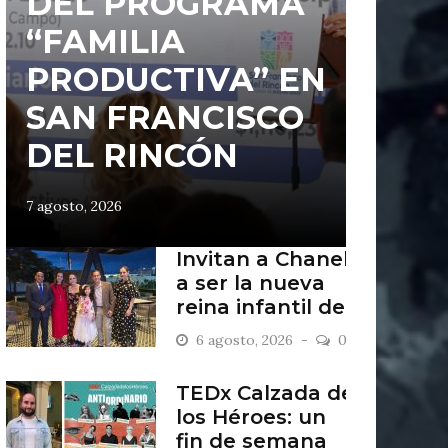
DEL PROGRAMA
“FAMILIA
PRODUCTIVA” EN
SAN FRANCISCO
DEL RINCÓN
7 agosto, 2026
Invitan a Chanel
a ser la nueva
reina infantil de
San Francisco
6 agosto, 2026
0
del Rincón
TEDx Calzada de
los Héroes: un
fin de semana