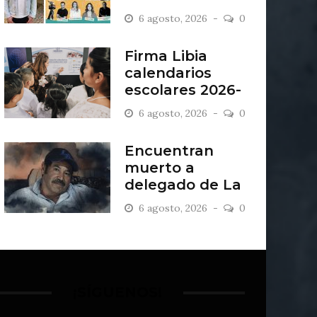
“Antiordinario”
6 agosto, 2026
0
en León
Firma Libia
calendarios
escolares 2026-
2027
6 agosto, 2026
0
Encuentran
muerto a
delegado de La
Sandía
6 agosto, 2026
0
¡SÍGUENOS!