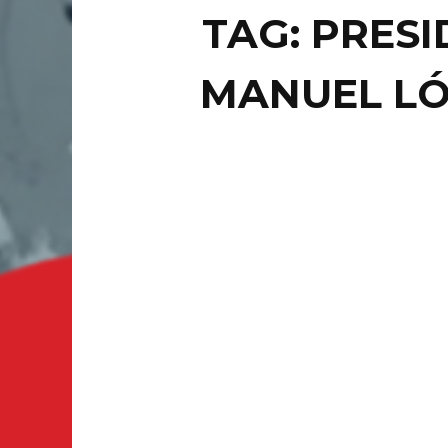
TAG: PRES
MANUEL L
NACION
RE
FR
HA
PO
CIUDAD 
piensan 
...