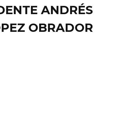
IDENTE ANDRÉS
ÓPEZ OBRADOR
AL
COMIENDA PAPA
ANCISCO A AMLO
CER PACTOS
LÍTICOS
DE EL VATICANO.- Hacer pactos políticos con quienes
diferente, es la recomendación de el Papa Francisco