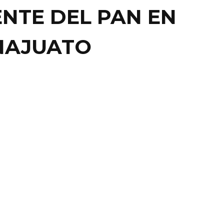
ENTE DEL PAN EN
NAJUATO
 ES NECESARIA LA
ERTA DE GÉNERO:
UJILLO FLORES
AFF LEÓN.- Ahora sí que el mero mero del PAN en
to, Gerardo Trujillo Flores, le ...
23 septiembre, 2013
0