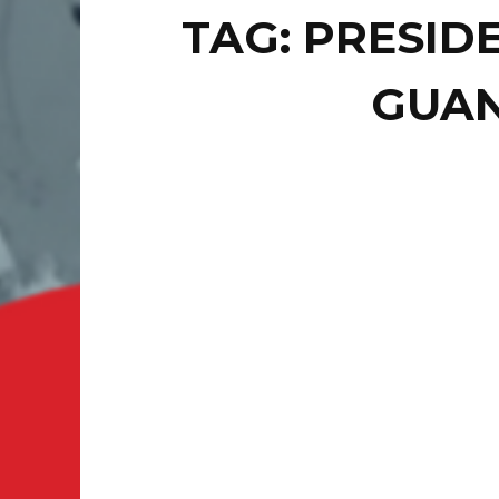
TAG: PRESID
GUA
LOCAL
NO
AL
TR
POR: ST
Guanajua