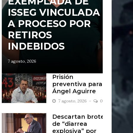
EXEMPLADA DE
ISSEG VINCULADA
A PROCESO POR
RETIROS
INDEBIDOS
7 agosto, 2026
Prisión
preventiva para
Ángel Aguirre
por caso
7 agosto, 2026
0
Ayotzinapa
Descartan brote
de “diarrea
explosiva” por