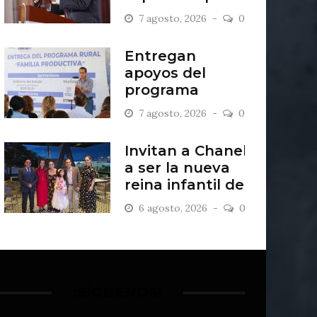
lechugas de
7 agosto, 2026
0
Guanajuato
Entregan
apoyos del
programa
“Familia
7 agosto, 2026
0
Productiva” en
San Francisco
Invitan a Chanel
del Rincón
a ser la nueva
reina infantil de
San Francisco
6 agosto, 2026
0
del Rincón
¡SÍGUENOS!