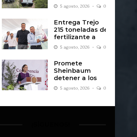
del Sol
5 agosto, 2026
0
Entrega Trejo
215 toneladas de
fertilizante a
más de mil
5 agosto, 2026
0
productores
Promete
Sheinbaum
detener a los
asesinos de
5 agosto, 2026
0
Gastélum
¡SÍGUENOS!