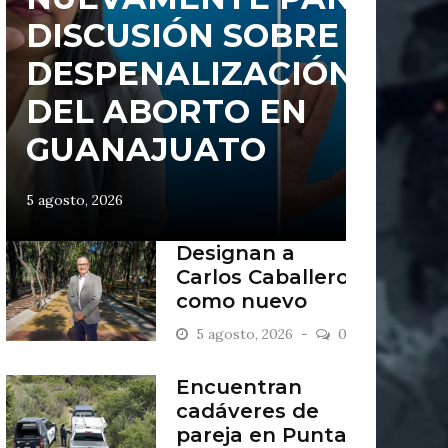
DISCUSIÓN SOBRE
DESPENALIZACIÓN
DEL ABORTO EN
GUANAJUATO
5 agosto, 2026
Designan a
Carlos Caballero
como nuevo
presidente del
5 agosto, 2026
0
Consejo del
Zoológico de
Encuentran
León
cadáveres de
pareja en Punta