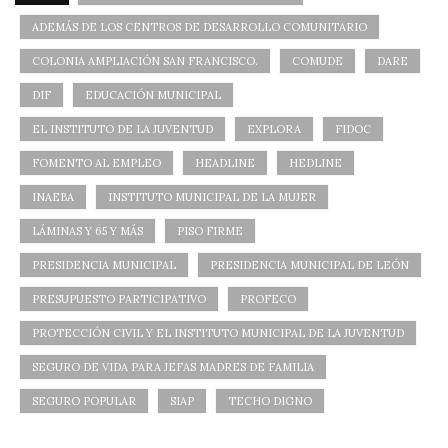
ADEMÁS DE LOS CENTROS DE DESARROLLO COMUNITARIO
COLONIA AMPLIACIÓN SAN FRANCISCO.
COMUDE
DARE
DIF
EDUCACIÓN MUNICIPAL
EL INSTITUTO DE LA JUVENTUD
EXPLORA
FIDOC
FOMENTO AL EMPLEO
HEADLINE
HEDLINE
INAEBA
INSTITUTO MUNICIPAL DE LA MUJER
LÁMINAS Y 65 Y MÁS
PISO FIRME
PRESIDENCIA MUNICIPAL
PRESIDENCIA MUNICIPAL DE LEÓN
PRESUPUESTO PARTICIPATIVO
PROFECO
PROTECCIÓN CIVIL Y EL INSTITUTO MUNICIPAL DE LA JUVENTUD
SEGURO DE VIDA PARA JEFAS MADRES DE FAMILIA
SEGURO POPULAR
SIAP
TECHO DIGNO