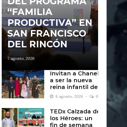
DEL PROGRAMA
“FAMILIA
PRODUCTIVA” EN
SAN FRANCISCO
DEL RINCÓN
7 agosto, 2026
Invitan a Chanel
a ser la nueva
reina infantil de
San Francisco
6 agosto, 2026
0
del Rincón
TEDx Calzada de
los Héroes: un
fin de semana