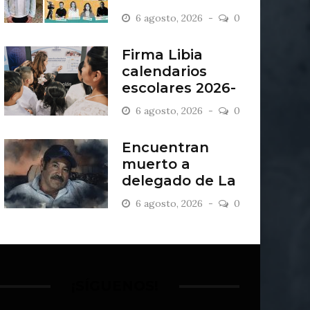
“Antiordinario”
6 agosto, 2026
0
en León
Firma Libia
calendarios
escolares 2026-
2027
6 agosto, 2026
0
Encuentran
muerto a
delegado de La
Sandía
6 agosto, 2026
0
¡SÍGUENOS!