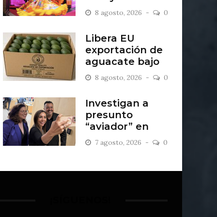
creatividad
8 agosto, 2026
0
Libera EU
exportación de
aguacate bajo
estricto blindaje
8 agosto, 2026
0
militar
Investigan a
presunto
“aviador” en
bancada de MC
7 agosto, 2026
0
en Guanajuato
¡SÍGUENOS!