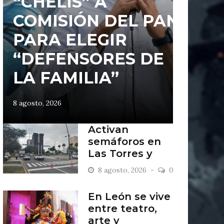
“CHELIS” A
COMISIÓN DEL PAN
PARA ELEGIR
“DEFENSORES DE
LA FAMILIA”
8 agosto, 2026
Activan
semáforos en
Las Torres y
Punta del Este
8 agosto, 2026
0
En León se vive
entre teatro,
arte y