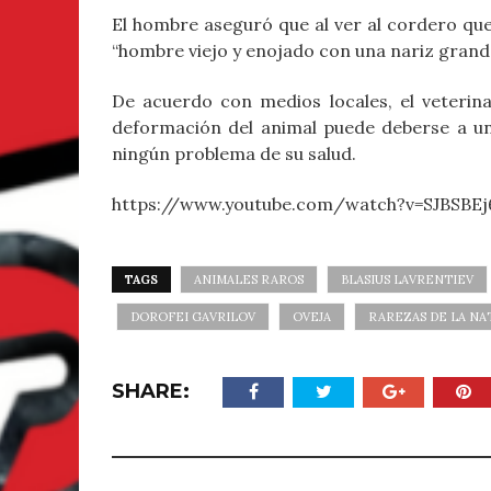
El hombre aseguró que al ver al cordero q
“hombre viejo y enojado con una nariz grand
De acuerdo con medios locales, el veterinar
deformación del animal puede deberse a un
ningún problema de su salud.
https://www.youtube.com/watch?v=SJBSBE
TAGS
ANIMALES RAROS
BLASIUS LAVRENTIEV
DOROFEI GAVRILOV
OVEJA
RAREZAS DE LA N
SHARE: