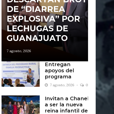
DE “DIARREA
EXPLOSIVA” POR
LECHUGAS DE
GUANAJUATO
7 agosto, 2026
Entregan
apoyos del
programa
“Familia
7 agosto, 2026
0
Productiva” en
San Francisco
Invitan a Chanel
del Rincón
a ser la nueva
reina infantil de