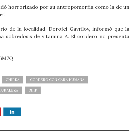
uedó horrorizado por su antropomorfía como la de un
e”.
io de la localidad, Dorofei Gavrilov, informó que la
a sobredosis de vitamina A. El cordero no presenta
j6M7Q
CHIRKA
CORDERO CON CARA HUMANA
ATURALEZA
SHIP