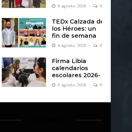
San Francisco
6 agosto, 2026
0
del Rincón
TEDx Calzada de
los Héroes: un
fin de semana
“Antiordinario”
6 agosto, 2026
0
en León
Firma Libia
calendarios
escolares 2026-
2027
6 agosto, 2026
0
¡SÍGUENOS!