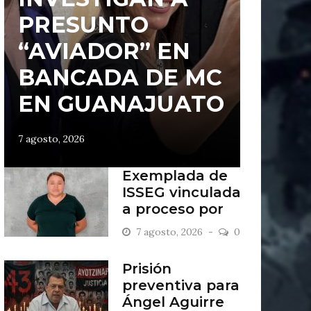
PRESUNTO
“AVIADOR” EN
BANCADA DE MC
EN GUANAJUATO
7 agosto, 2026
Exemplada de
ISSEG vinculada
a proceso por
retiros indebidos
7 agosto, 2026
0
Prisión
preventiva para
Ángel Aguirre