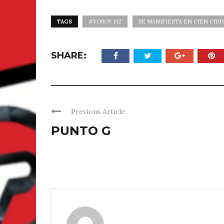
TAGS
#YOSOY 132
SE MANIFIESTA EN CIEN CIU
SHARE:
Previous Article
PUNTO G