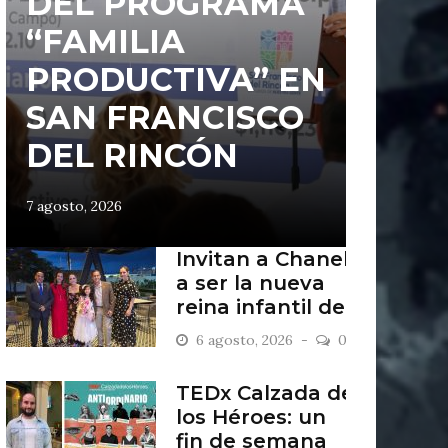
DEL PROGRAMA
“FAMILIA
PRODUCTIVA” EN
SAN FRANCISCO
DEL RINCÓN
7 agosto, 2026
Invitan a Chanel
a ser la nueva
reina infantil de
San Francisco
6 agosto, 2026
0
del Rincón
TEDx Calzada de
los Héroes: un
fin de semana