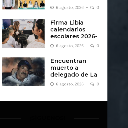
“Antiordinario”
6 agosto, 2026
0
en León
Firma Libia
calendarios
escolares 2026-
2027
6 agosto, 2026
0
Encuentran
muerto a
delegado de La
Sandía
6 agosto, 2026
0
¡SÍGUENOS!