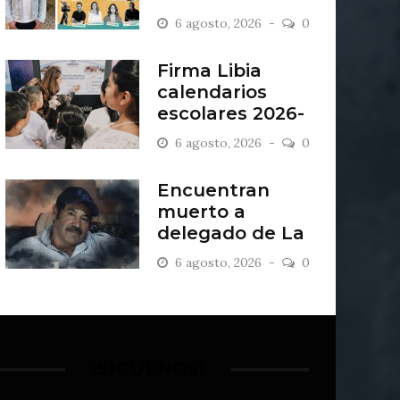
“Antiordinario”
6 agosto, 2026
0
en León
Firma Libia
calendarios
escolares 2026-
2027
6 agosto, 2026
0
Encuentran
muerto a
delegado de La
Sandía
6 agosto, 2026
0
¡SÍGUENOS!