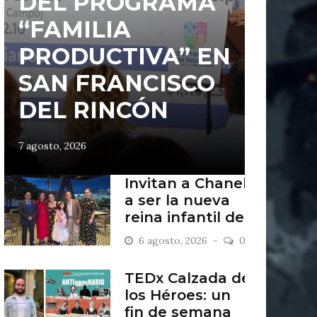
DEL PROGRAMA
“FAMILIA
PRODUCTIVA” EN
SAN FRANCISCO
DEL RINCÓN
7 agosto, 2026
Invitan a Chanel
a ser la nueva
reina infantil de
San Francisco
6 agosto, 2026
0
del Rincón
TEDx Calzada de
los Héroes: un
fin de semana