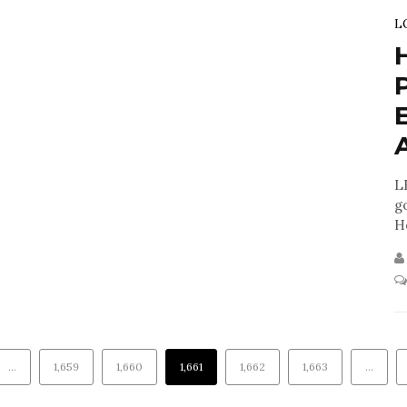
L
A
L
g
H
…
1,659
1,660
1,661
1,662
1,663
…