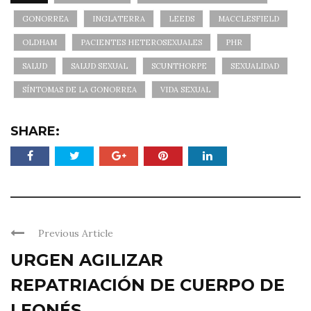
GONORREA
INGLATERRA
LEEDS
MACCLESFIELD
OLDHAM
PACIENTES HETEROSEXUALES
PHR
SALUD
SALUD SEXUAL
SCUNTHORPE
SEXUALIDAD
SÍNTOMAS DE LA GONORREA
VIDA SEXUAL
SHARE:
Previous Article
URGEN AGILIZAR
REPATRIACIÓN DE CUERPO DE
LEONÉS