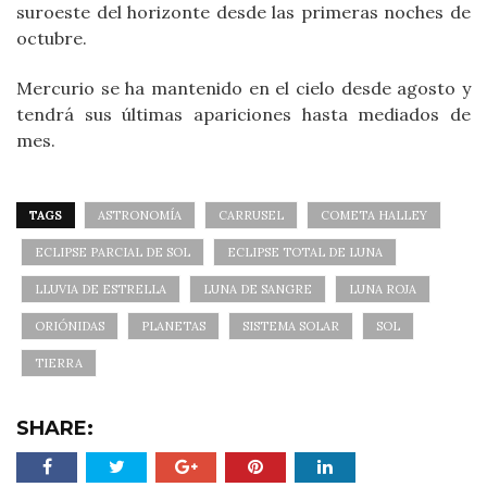
suroeste del horizonte desde las primeras noches de
octubre.
Mercurio se ha mantenido en el cielo desde agosto y
tendrá sus últimas apariciones hasta mediados de
mes.
TAGS
ASTRONOMÍA
CARRUSEL
COMETA HALLEY
ECLIPSE PARCIAL DE SOL
ECLIPSE TOTAL DE LUNA
LLUVIA DE ESTRELLA
LUNA DE SANGRE
LUNA ROJA
ORIÓNIDAS
PLANETAS
SISTEMA SOLAR
SOL
TIERRA
SHARE: