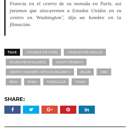
Francia en el centro de su morada en París, así
juramos que atacaremos a Estados Unidos en su
centro en Washington”, dijo un hombre en la
filmación.
TAGS
ATAQUES EN PARÍS
CHARLES DE GAULLE
FRANÇOIS HOLLANDE
GOLFO PÉRSICO
GRUPO YIHADISTA ESTADO ISLÁMICO
ISLAM
ONU
SIRIA
SYRIA
VERSALLES
YIHAD
SHARE: