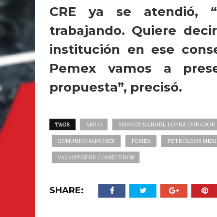
CRE ya se atendió, “
trabajando. Quiere dec
institución en ese con
Pemex vamos a prese
propuesta”, precisó.
TAGS
AMLO
ANDRÉS MANUEL LÓPEZ OBRADOR
EDMUNDO SÁNCHEZ
PEMEX
PETRÓLEOS MEX
VACANTES DE CONSEJEROS
SHARE: