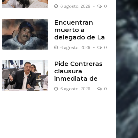
2027
6 agosto, 2026
0
Encuentran
muerto a
delegado de La
Sandía
6 agosto, 2026
0
Pide Contreras
clausura
inmediata de
escombrera “Los
6 agosto, 2026
0
Lopez”