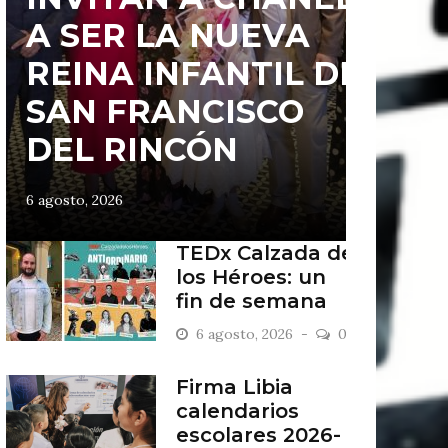
A SER LA NUEVA
REINA INFANTIL DE
SAN FRANCISCO
DEL RINCÓN
6 agosto, 2026
TEDx Calzada de
los Héroes: un
fin de semana
“Antiordinario”
6 agosto, 2026
0
en León
Firma Libia
calendarios
escolares 2026-