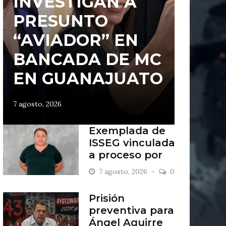
INVESTIGAN A
PRESUNTO
“AVIADOR” EN
BANCADA DE MC
EN GUANAJUATO
7 agosto, 2026
Exemplada de
ISSEG vinculada
a proceso por
retiros indebidos
7 agosto, 2026
0
Prisión
preventiva para
Ángel Aguirre