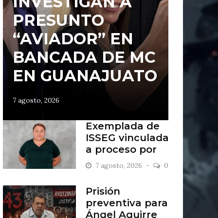
INVESTIGAN A
PRESUNTO
“AVIADOR” EN
BANCADA DE MC
EN GUANAJUATO
7 agosto, 2026
Exemplada de
ISSEG vinculada
a proceso por
retiros indebidos
7 agosto, 2026
0
Prisión
preventiva para
Ángel Aguirre