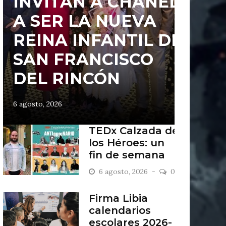
INVITAN A CHANEL
A SER LA NUEVA
REINA INFANTIL DE
SAN FRANCISCO
DEL RINCÓN
6 agosto, 2026
TEDx Calzada de
los Héroes: un
fin de semana
“Antiordinario”
6 agosto, 2026
0
en León
Firma Libia
calendarios
escolares 2026-