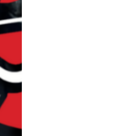
exigiero
gobernad