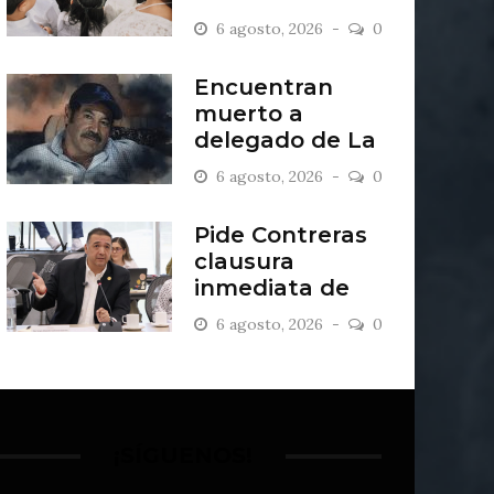
2027
6 agosto, 2026
0
Encuentran
muerto a
delegado de La
Sandía
6 agosto, 2026
0
Pide Contreras
clausura
inmediata de
escombrera “Los
6 agosto, 2026
0
Lopez”
¡SÍGUENOS!