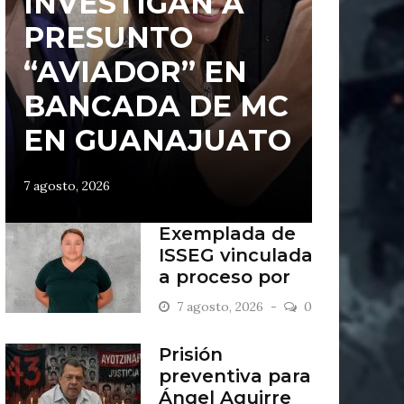
INVESTIGAN A
PRESUNTO
“AVIADOR” EN
BANCADA DE MC
EN GUANAJUATO
7 agosto, 2026
Exemplada de
ISSEG vinculada
a proceso por
retiros indebidos
7 agosto, 2026
0
Prisión
preventiva para
Ángel Aguirre