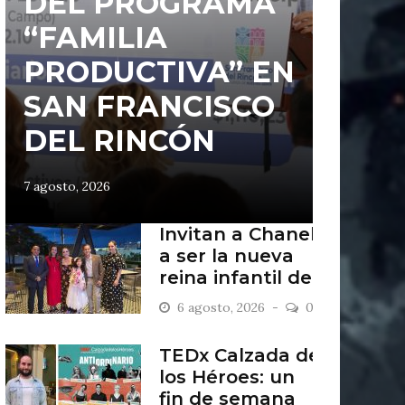
DEL PROGRAMA
“FAMILIA
PRODUCTIVA” EN
SAN FRANCISCO
DEL RINCÓN
7 agosto, 2026
Invitan a Chanel
a ser la nueva
reina infantil de
San Francisco
6 agosto, 2026
0
del Rincón
TEDx Calzada de
los Héroes: un
fin de semana