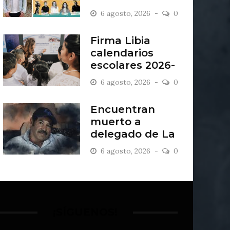
“Antiordinario”
6 agosto, 2026
0
en León
Firma Libia
calendarios
escolares 2026-
2027
6 agosto, 2026
0
Encuentran
muerto a
delegado de La
Sandía
6 agosto, 2026
0
¡SÍGUENOS!